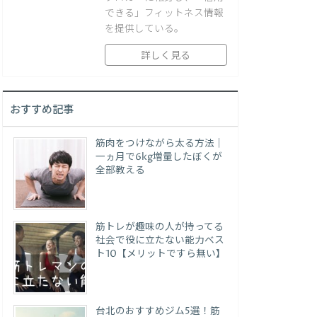
できる」フィットネス情報
を提供している。
詳しく見る
おすすめ記事
筋肉をつけながら太る方法｜
一ヵ月で6kg増量したぼくが
全部教える
筋トレが趣味の人が持ってる
社会で役に立たない能力ベス
ト10【メリットですら無い】
台北のおすすめジム5選！筋