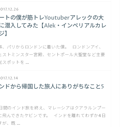
017.12.26
ートの僕が筋トレYoutuberアレックの大
に潜入してみた【Alek・インペリアルカレ
ジ】
事、パリからロンドンに着いた僕。 ロンドンアイ、
ェストミンスター宮殿、セントポール大聖堂など主要
光スポットを …
017.12.14
ンドから帰国した旅人にありがちなこと5
5日間のインド旅を終え、マレーシアはクアラルンプー
に飛んできたケビンです。 インドを離れてわずか4日
すが、既 …