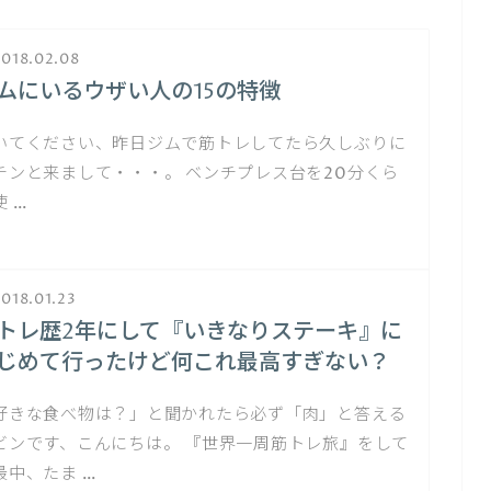
018.02.08
ムにいるウザい人の15の特徴
いてください、昨日ジムで筋トレしてたら久しぶりに
チンと来まして・・・。 ベンチプレス台を20分くら
使 …
018.01.23
トレ歴2年にして『いきなりステーキ』に
じめて行ったけど何これ最高すぎない？
好きな食べ物は？」と聞かれたら必ず「肉」と答える
ビンです、こんにちは。 『世界一周筋トレ旅』をして
最中、たま …