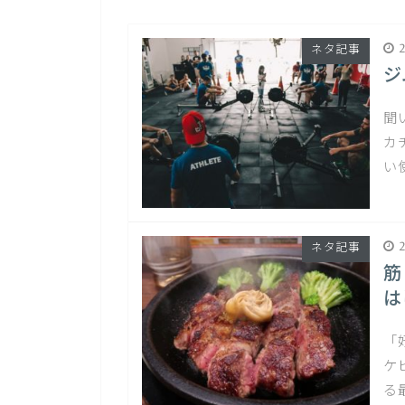
2
ネタ記事
ジ
聞
カ
い
2
ネタ記事
筋
は
「
ケ
る