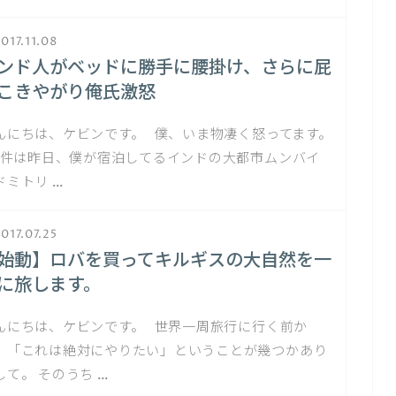
017.11.08
ンド人がベッドに勝手に腰掛け、さらに屁
こきやがり俺氏激怒
んにちは、ケビンです。 僕、いま物凄く怒ってます。
件は昨日、僕が宿泊してるインドの大都市ムンバイ
ドミトリ …
017.07.25
始動】ロバを買ってキルギスの大自然を一
に旅します。
んにちは、ケビンです。 世界一周旅行に行く前か
、「これは絶対にやりたい」ということが幾つかあり
して。 そのうち …