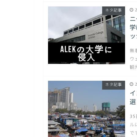
2
ネタ記事
ニ
学
ッ
無
ウ
観
2
ネタ記事
イ
選
3
ル
で