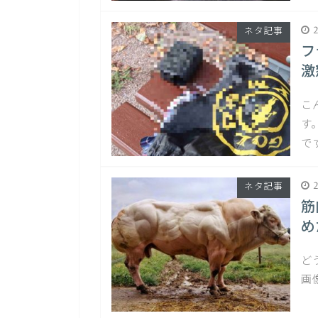
2
ネタ記事
フ
激
こ
す
で
2
ネタ記事
筋
め
ど
画