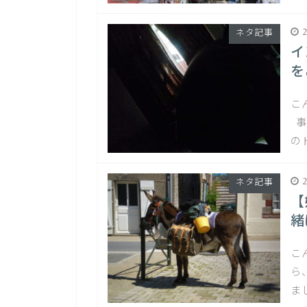
2
ネタ記事
イ
を
こ
事
の
2
ネタ記事
【
緒
こ
ら
ま