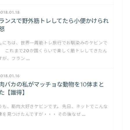
018.01.18
ランスで野外筋トレしてたら小便かけられ
怒
んにちは、世界一周筋トレ旅行でお馴染みのケビンで
。 これまで20か国くらいで楽しく筋トレしてきたん
すが、フラン …
018.01.16
肉バカの私がマッチョな動物を10体まと
た【誰得】
うも、筋肉大好きケビンです。 先日、ネットでこんな
像を見つけたんですが・・・ その後なぜ …