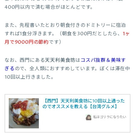
400円以内で済む場合がほとんどです。
また、先程書いたとおり朝食付きのドミトリーに宿泊
すれば1食分浮きます。（朝食を300円だとしたら、
1ヶ
月で9000円の節約
です）
なお、西門にある
天天利美食坊
は
コスパ抜群＆美味す
ぎる
ので、全人類におすすめしています。ぼくは滞在中
10回以上行きました。
【西門】天天利美食坊に10回以上通った
のでオススメを教える【台湾グルメ】
私はゴリラになりたい